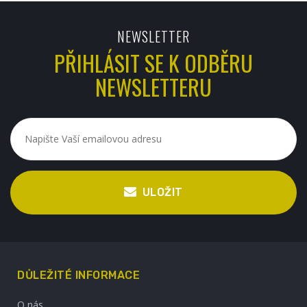
NEWSLETTER
PŘIHLÁSIT SE K ODBĚRU
NEWSLETTERU
ULOŽIT
DŮLEŽITÉ INFORMACE
O nás