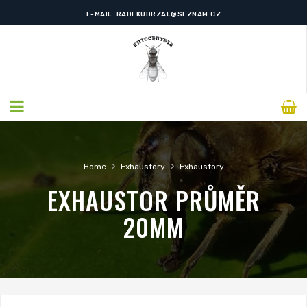
E-MAIL: RADEKUDRZAL@SEZNAM.CZ
›
›
Home
Exhaustory
Exhaustory
EXHAUSTOR PRŮMĚR
20MM