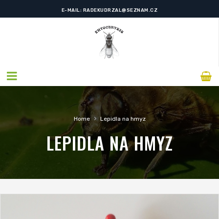
TELEFON: +420 608 120 871
E-MAIL: RADEKUDRZAL@SEZNAM.CZ
›
Home
Lepidla na hmyz
LEPIDLA NA HMYZ