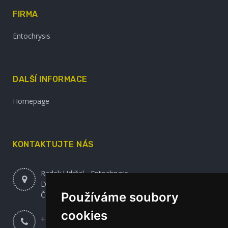
FIRMA
Entochrysis
DALŠÍ INFORMACE
Homepage
KONTAKTUJTE NÁS
Radek Udržal - Entochrysis
Dlouhá 352, Mikulovice 53002
Používáme soubory
Česká republika
cookies
+420 608 120 871