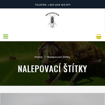
E-MAIL: RADEKUDRZAL@SEZNAM.CZ
›
Home
Nalepovací štítky
NALEPOVACÍ ŠTÍTKY