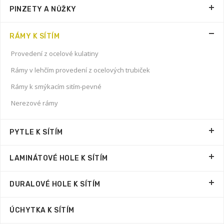
PINZETY A NŮŽKY
RÁMY K SÍTÍM
Provedení z ocelové kulatiny
Rámy v lehčím provedení z ocelových trubiček
Rámy k smýkacím sitím-pevné
Nerezové rámy
PYTLE K SÍTÍM
LAMINÁTOVÉ HOLE K SÍTÍM
DURALOVÉ HOLE K SÍTÍM
ÚCHYTKA K SÍTÍM