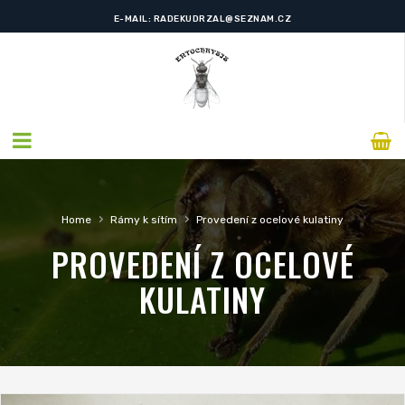
TELEFON: +420 608 120 871
E-MAIL: RADEKUDRZAL@SEZNAM.CZ
›
›
Home
Rámy k sítím
Provedení z ocelové kulatiny
PROVEDENÍ Z OCELOVÉ
KULATINY