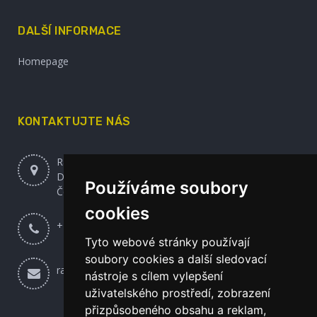
DALŠÍ INFORMACE
Homepage
KONTAKTUJTE NÁS
Radek Udržal - Entochrysis
Dlouhá 352, Mikulovice 53002
Používáme soubory
Česká republika
cookies
+420 608 120 871
Tyto webové stránky používají
soubory cookies a další sledovací
radekudrzal@seznam.cz
nástroje s cílem vylepšení
uživatelského prostředí, zobrazení
přizpůsobeného obsahu a reklam,