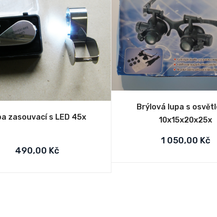
Brýlová lupa s osvět
a zasouvací s LED 45x
10x15x20x25x
1 050,00 Kč
490,00 Kč