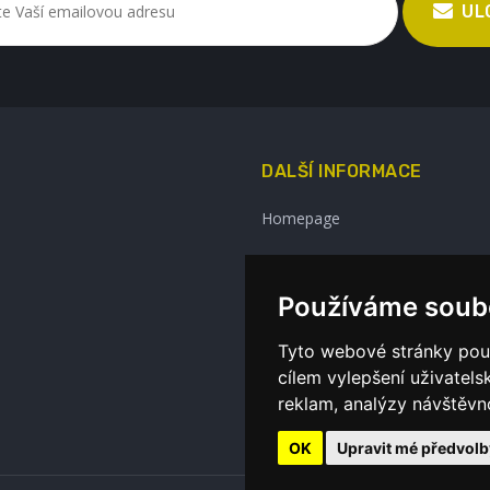
UL
DALŠÍ INFORMACE
Homepage
Používáme soub
Tyto webové stránky použí
cílem vylepšení uživatel
reklam, analýzy návštěvno
OK
Upravit mé předvolb