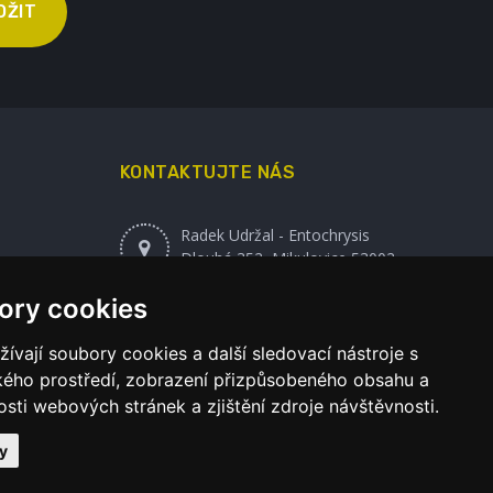
OŽIT
KONTAKTUJTE NÁS
Radek Udržal - Entochrysis
Dlouhá 352, Mikulovice 53002
Česká republika
ory cookies
+420 608 120 871
vají soubory cookies a další sledovací nástroje s
ského prostředí, zobrazení přizpůsobeného obsahu a
radekudrzal@seznam.cz
sti webových stránek a zjištění zdroje návštěvnosti.
y