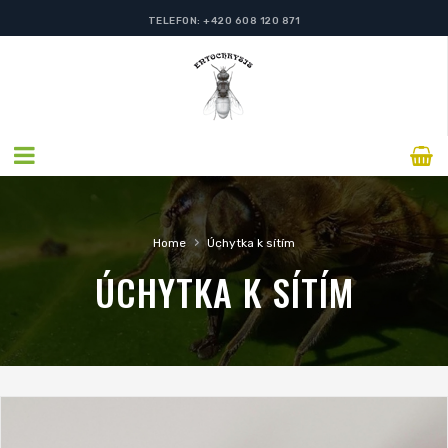
TELEFON: +420 608 120 871
›
Home
Úchytka k sítím
ÚCHYTKA K SÍTÍM