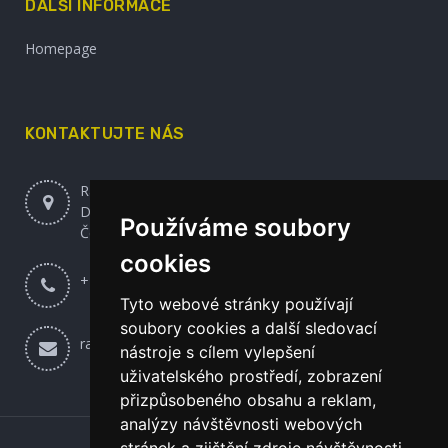
DALŠÍ INFORMACE
Homepage
KONTAKTUJTE NÁS
Radek Udržal - Entochrysis
Dlouhá 352, Mikulovice 53002
Používáme soubory
Česká republika
cookies
+420 608 120 871
Tyto webové stránky používají
soubory cookies a další sledovací
radekudrzal@seznam.cz
nástroje s cílem vylepšení
uživatelského prostředí, zobrazení
přizpůsobeného obsahu a reklam,
analýzy návštěvnosti webových
stránek a zjištění zdroje návštěvnosti.