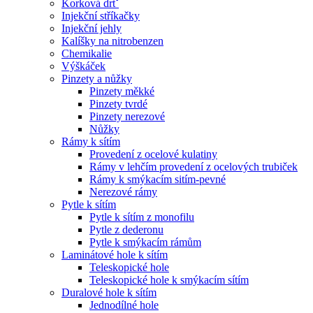
Korková drtˇ
Injekční stříkačky
Injekční jehly
Kalíšky na nitrobenzen
Chemikalie
Výškáček
Pinzety a nůžky
Pinzety měkké
Pinzety tvrdé
Pinzety nerezové
Nůžky
Rámy k sítím
Provedení z ocelové kulatiny
Rámy v lehčím provedení z ocelových trubiček
Rámy k smýkacím sitím-pevné
Nerezové rámy
Pytle k sítím
Pytle k sítím z monofilu
Pytle z dederonu
Pytle k smýkacím rámům
Laminátové hole k sítím
Teleskopické hole
Teleskopické hole k smýkacím sítím
Duralové hole k sítím
Jednodílné hole