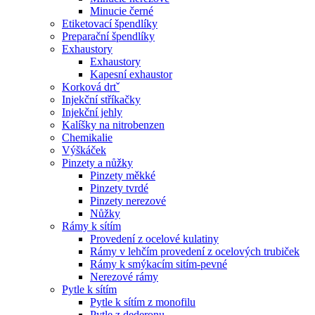
Minucie černé
Etiketovací špendlíky
Preparační špendlíky
Exhaustory
Exhaustory
Kapesní exhaustor
Korková drtˇ
Injekční stříkačky
Injekční jehly
Kalíšky na nitrobenzen
Chemikalie
Výškáček
Pinzety a nůžky
Pinzety měkké
Pinzety tvrdé
Pinzety nerezové
Nůžky
Rámy k sítím
Provedení z ocelové kulatiny
Rámy v lehčím provedení z ocelových trubiček
Rámy k smýkacím sitím-pevné
Nerezové rámy
Pytle k sítím
Pytle k sítím z monofilu
Pytle z dederonu