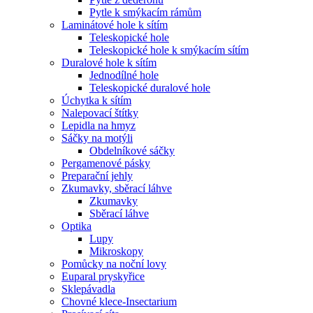
Pytle k smýkacím rámům
Laminátové hole k sítím
Teleskopické hole
Teleskopické hole k smýkacím sítím
Duralové hole k sítím
Jednodílné hole
Teleskopické duralové hole
Úchytka k sítím
Nalepovací štítky
Lepidla na hmyz
Sáčky na motýli
Obdelníkové sáčky
Pergamenové pásky
Preparační jehly
Zkumavky, sběrací láhve
Zkumavky
Sběrací láhve
Optika
Lupy
Mikroskopy
Pomůcky na noční lovy
Euparal pryskyřice
Sklepávadla
Chovné klece-Insectarium