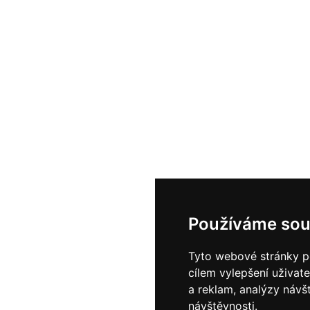
Používáme sou
Tyto webové stránky po
cílem vylepšení uživat
a reklam, analýzy návš
návštěvnosti.