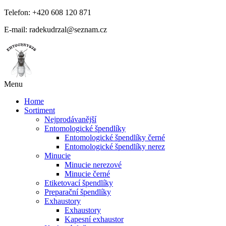
Telefon: +420 608 120 871
E-mail: radekudrzal@seznam.cz
Menu
Home
Sortiment
Nejprodávanější
Entomologické špendlíky
Entomologické špendlíky černé
Entomologické špendlíky nerez
Minucie
Minucie nerezové
Minucie černé
Etiketovací špendlíky
Preparační špendlíky
Exhaustory
Exhaustory
Kapesní exhaustor