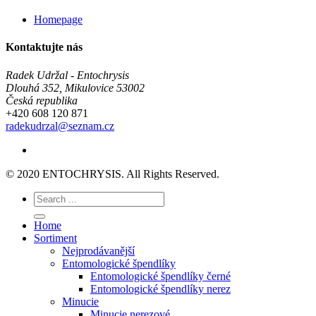
Homepage
Kontaktujte nás
Radek Udržal - Entochrysis
Dlouhá 352, Mikulovice 53002
Česká republika
+420 608 120 871
radekudrzal@seznam.cz
© 2020 ENTOCHRYSIS. All Rights Reserved.
Home
Sortiment
Nejprodávanější
Entomologické špendlíky
Entomologické špendlíky černé
Entomologické špendlíky nerez
Minucie
Minucie nerezové