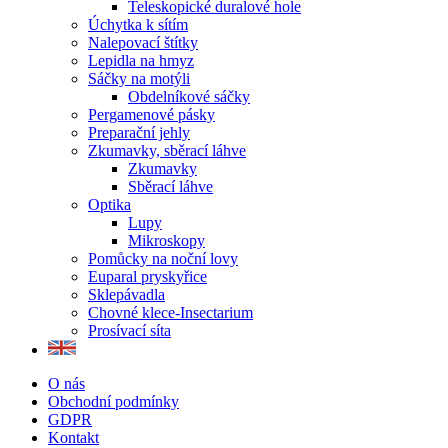
Teleskopické duralové hole
Úchytka k sítím
Nalepovací štítky
Lepidla na hmyz
Sáčky na motýli
Obdelníkové sáčky
Pergamenové pásky
Preparační jehly
Zkumavky, sběrací láhve
Zkumavky
Sběrací láhve
Optika
Lupy
Mikroskopy
Pomůcky na noční lovy
Euparal pryskyřice
Sklepávadla
Chovné klece-Insectarium
Prosívací síta
O nás
Obchodní podmínky
GDPR
Kontakt